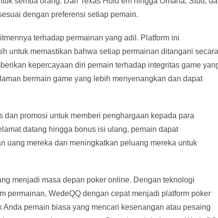
ntuk semua orang. Dari Texas Hold’em hingga Omaha, Stud, d
esuai dengan preferensi setiap pemain.
tmennya terhadap permainan yang adil. Platform ini
h untuk memastikan bahwa setiap permainan ditangani secar
emberikan kepercayaan diri pemain terhadap integritas game yan
laman bermain game yang lebih menyenangkan dan dapat
s dan promosi untuk memberi penghargaan kepada para
lamat datang hingga bonus isi ulang, pemain dapat
an uang mereka dan meningkatkan peluang mereka untuk
g menjadi masa depan poker online. Dengan teknologi
gam permainan, WedeQQ dengan cepat menjadi platform poker
aik Anda pemain biasa yang mencari kesenangan atau pesaing