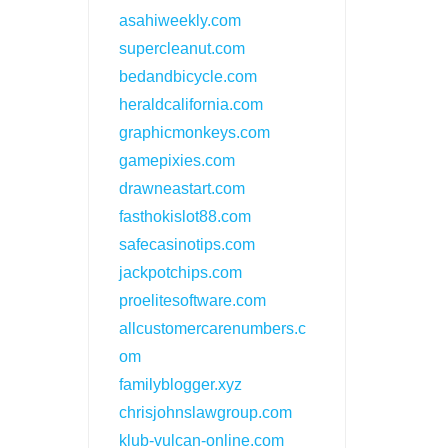
asahiweekly.com
supercleanut.com
bedandbicycle.com
heraldcalifornia.com
graphicmonkeys.com
gamepixies.com
drawneastart.com
fasthokislot88.com
safecasinotips.com
jackpotchips.com
proelitesoftware.com
allcustomercarenumbers.c
om
familyblogger.xyz
chrisjohnslawgroup.com
klub-vulcan-online.com