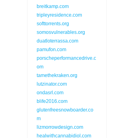
breitkamp.com
tripleyresidence.com
softtorrents.org
somosvulnerables.org
duatloterrassa.com
pamufon.com
porscheperformancedrive.c
om
tamethekraken.org
lutzinator.com
ondasrl.com
blife2016.com
glutenfreesnowboarder.co
m
lizmorrowdesign.com
healwithcannabidiol.com