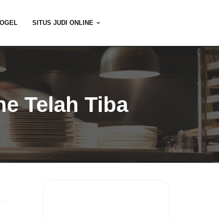
TOGEL
SITUS JUDI ONLINE
e Telah Tiba