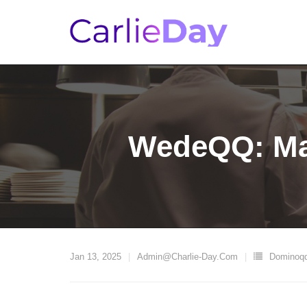
Skip
to
content
WedeQQ: Mas
Jan 13, 2025
Admin@charlie-Day.com
Dominoq