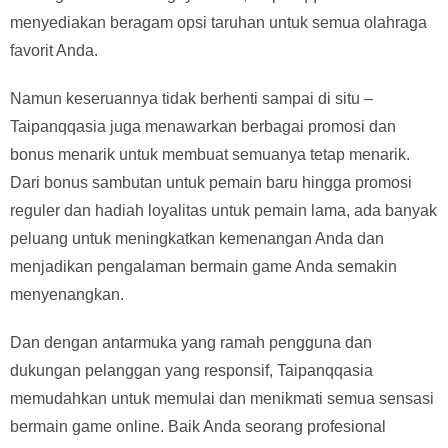
menyediakan beragam opsi taruhan untuk semua olahraga
favorit Anda.
Namun keseruannya tidak berhenti sampai di situ –
Taipanqqasia juga menawarkan berbagai promosi dan
bonus menarik untuk membuat semuanya tetap menarik.
Dari bonus sambutan untuk pemain baru hingga promosi
reguler dan hadiah loyalitas untuk pemain lama, ada banyak
peluang untuk meningkatkan kemenangan Anda dan
menjadikan pengalaman bermain game Anda semakin
menyenangkan.
Dan dengan antarmuka yang ramah pengguna dan
dukungan pelanggan yang responsif, Taipanqqasia
memudahkan untuk memulai dan menikmati semua sensasi
bermain game online. Baik Anda seorang profesional