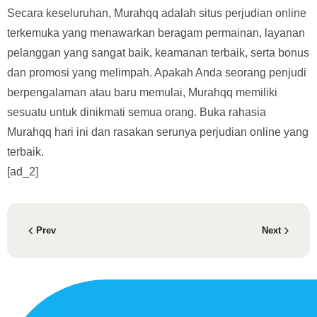
Secara keseluruhan, Murahqq adalah situs perjudian online
terkemuka yang menawarkan beragam permainan, layanan
pelanggan yang sangat baik, keamanan terbaik, serta bonus
dan promosi yang melimpah. Apakah Anda seorang penjudi
berpengalaman atau baru memulai, Murahqq memiliki
sesuatu untuk dinikmati semua orang. Buka rahasia
Murahqq hari ini dan rasakan serunya perjudian online yang
terbaik.
[ad_2]
Prev
Next