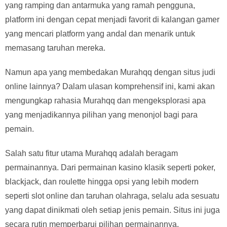
yang ramping dan antarmuka yang ramah pengguna,
platform ini dengan cepat menjadi favorit di kalangan gamer
yang mencari platform yang andal dan menarik untuk
memasang taruhan mereka.
Namun apa yang membedakan Murahqq dengan situs judi
online lainnya? Dalam ulasan komprehensif ini, kami akan
mengungkap rahasia Murahqq dan mengeksplorasi apa
yang menjadikannya pilihan yang menonjol bagi para
pemain.
Salah satu fitur utama Murahqq adalah beragam
permainannya. Dari permainan kasino klasik seperti poker,
blackjack, dan roulette hingga opsi yang lebih modern
seperti slot online dan taruhan olahraga, selalu ada sesuatu
yang dapat dinikmati oleh setiap jenis pemain. Situs ini juga
secara rutin memperbarui pilihan permainannya,