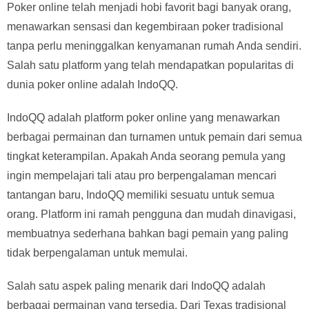
Poker online telah menjadi hobi favorit bagi banyak orang,
menawarkan sensasi dan kegembiraan poker tradisional
tanpa perlu meninggalkan kenyamanan rumah Anda sendiri.
Salah satu platform yang telah mendapatkan popularitas di
dunia poker online adalah IndoQQ.
IndoQQ adalah platform poker online yang menawarkan
berbagai permainan dan turnamen untuk pemain dari semua
tingkat keterampilan. Apakah Anda seorang pemula yang
ingin mempelajari tali atau pro berpengalaman mencari
tantangan baru, IndoQQ memiliki sesuatu untuk semua
orang. Platform ini ramah pengguna dan mudah dinavigasi,
membuatnya sederhana bahkan bagi pemain yang paling
tidak berpengalaman untuk memulai.
Salah satu aspek paling menarik dari IndoQQ adalah
berbagai permainan yang tersedia. Dari Texas tradisional