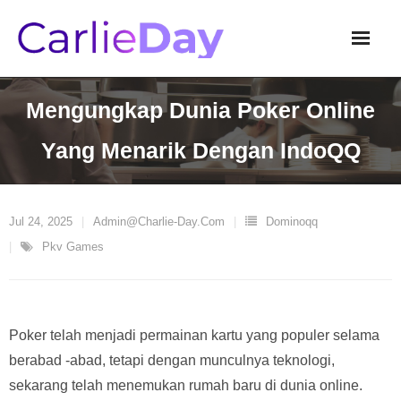
Skip
to
content
Mengungkap Dunia Poker Online
Yang Menarik Dengan IndoQQ
Jul 24, 2025
Admin@charlie-Day.com
Dominoqq
Pkv Games
Poker telah menjadi permainan kartu yang populer selama
berabad -abad, tetapi dengan munculnya teknologi,
sekarang telah menemukan rumah baru di dunia online.