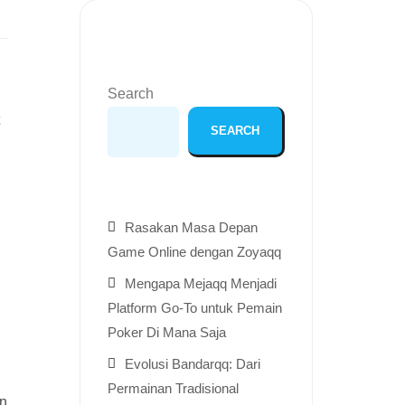
Search
SEARCH
Rasakan Masa Depan
Game Online dengan Zoyaqq
Mengapa Mejaqq Menjadi
Platform Go-To untuk Pemain
Poker Di Mana Saja
Evolusi Bandarqq: Dari
Permainan Tradisional
an