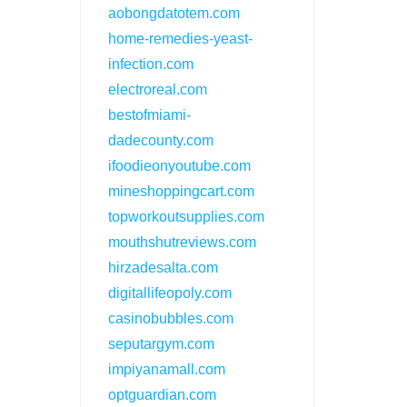
aobongdatotem.com
home-remedies-yeast-
infection.com
electroreal.com
bestofmiami-
dadecounty.com
ifoodieonyoutube.com
mineshoppingcart.com
topworkoutsupplies.com
mouthshutreviews.com
hirzadesalta.com
digitallifeopoly.com
casinobubbles.com
seputargym.com
impiyanamall.com
optguardian.com