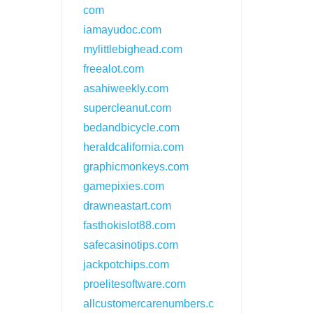
com
iamayudoc.com
mylittlebighead.com
freealot.com
asahiweekly.com
supercleanut.com
bedandbicycle.com
heraldcalifornia.com
graphicmonkeys.com
gamepixies.com
drawneastart.com
fasthokislot88.com
safecasinotips.com
jackpotchips.com
proelitesoftware.com
allcustomercarenumbers.c