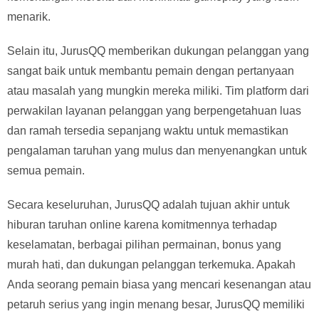
menarik.
Selain itu, JurusQQ memberikan dukungan pelanggan yang
sangat baik untuk membantu pemain dengan pertanyaan
atau masalah yang mungkin mereka miliki. Tim platform dari
perwakilan layanan pelanggan yang berpengetahuan luas
dan ramah tersedia sepanjang waktu untuk memastikan
pengalaman taruhan yang mulus dan menyenangkan untuk
semua pemain.
Secara keseluruhan, JurusQQ adalah tujuan akhir untuk
hiburan taruhan online karena komitmennya terhadap
keselamatan, berbagai pilihan permainan, bonus yang
murah hati, dan dukungan pelanggan terkemuka. Apakah
Anda seorang pemain biasa yang mencari kesenangan atau
petaruh serius yang ingin menang besar, JurusQQ memiliki