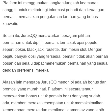
Platform ini menggunakan langkah-langkah keamanan
canggih untuk melindungi informasi pribadi dan keuangan
pemain, memastikan pengalaman taruhan yang bebas
khawatir.
Selain itu, JurusQQ menawarkan beragam pilihan
permainan untuk dipilih pemain, termasuk opsi populer
seperti poker, blackjack, roulette, dan mesin slot. Dengan
begitu banyak opsi yang tersedia, pemain tidak akan pernah
bosan dan selalu dapat menemukan permainan yang sesuai
dengan preferensi mereka.
Alasan lain mengapa JurusQQ menonjol adalah bonus dan
promosi yang murah hati. Platform ini secara teratur
menawarkan bonus untuk pemain baru dan yang sudah
ada, memberi mereka kesempatan untuk memaksimalkan
kemenangan mereka dan menikmati gameplay yang lebih