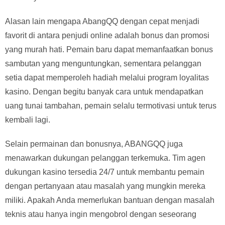
Alasan lain mengapa AbangQQ dengan cepat menjadi
favorit di antara penjudi online adalah bonus dan promosi
yang murah hati. Pemain baru dapat memanfaatkan bonus
sambutan yang menguntungkan, sementara pelanggan
setia dapat memperoleh hadiah melalui program loyalitas
kasino. Dengan begitu banyak cara untuk mendapatkan
uang tunai tambahan, pemain selalu termotivasi untuk terus
kembali lagi.
Selain permainan dan bonusnya, ABANGQQ juga
menawarkan dukungan pelanggan terkemuka. Tim agen
dukungan kasino tersedia 24/7 untuk membantu pemain
dengan pertanyaan atau masalah yang mungkin mereka
miliki. Apakah Anda memerlukan bantuan dengan masalah
teknis atau hanya ingin mengobrol dengan seseorang