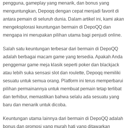
pengguna, gameplay yang menarik, dan bonus yang
menguntungkan, Depoqq dengan cepat menjadi favorit di
antara pemain di seluruh dunia. Dalam artikel ini, kami akan
mengeksplorasi keuntungan bermain di DepoQQ dan
mengapa ini merupakan pilihan utama bagi penjudi online.
Salah satu keuntungan terbesar dari bermain di DepoQQ
adalah berbagai macam game yang tersedia. Apakah Anda
penggemar game meja klasik seperti poker dan blackjack
atau lebih suka sensasi slot dan roulette, Depoqq memiliki
sesuatu untuk semua orang. Platform ini terus memperbarui
pilihan permainannya untuk membuat pemain tetap terlibat
dan terhibur, memastikan bahwa selalu ada sesuatu yang
baru dan menarik untuk dicoba.
Keuntungan utama lainnya dari bermain di DepoQQ adalah
bonus dan promosi yang murah hati yang ditawarkan