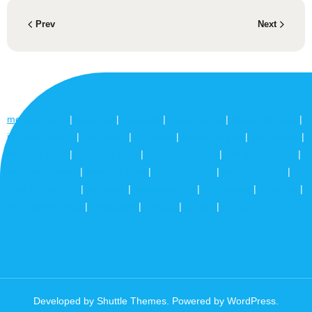
Prev
Next
menuqq login
|
situs pkv
|
situs pkv
|
poker online
|
slot terpercaya
|
judi bola parlay
|
dominoqq
|
qq poker
|
bandarqq pkv
|
pkv games
|
murniqq login
|
hematqq login
|
slot gacor resmi
|
slot gacor resmi
|
slot gacor resmi
|
menuqq login
|
murniqq login
|
hematqq login
|
situs pkv games
|
qq poker
|
bandarqq pkv
|
pkv games
|
situs pkv
|
slot deposit 5000
|
majestibet
|
miyaqq
|
gajibet
|
pkv qq
Developed by
Shuttle Themes
. Powered by
WordPress
.