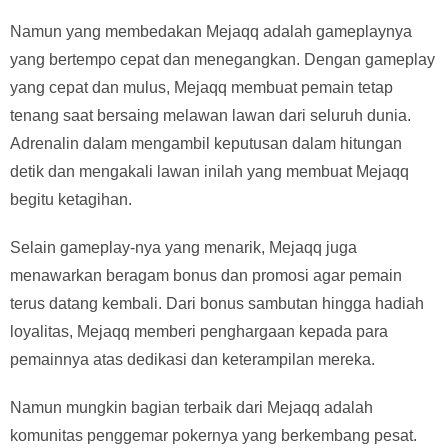
Namun yang membedakan Mejaqq adalah gameplaynya
yang bertempo cepat dan menegangkan. Dengan gameplay
yang cepat dan mulus, Mejaqq membuat pemain tetap
tenang saat bersaing melawan lawan dari seluruh dunia.
Adrenalin dalam mengambil keputusan dalam hitungan
detik dan mengakali lawan inilah yang membuat Mejaqq
begitu ketagihan.
Selain gameplay-nya yang menarik, Mejaqq juga
menawarkan beragam bonus dan promosi agar pemain
terus datang kembali. Dari bonus sambutan hingga hadiah
loyalitas, Mejaqq memberi penghargaan kepada para
pemainnya atas dedikasi dan keterampilan mereka.
Namun mungkin bagian terbaik dari Mejaqq adalah
komunitas penggemar pokernya yang berkembang pesat.