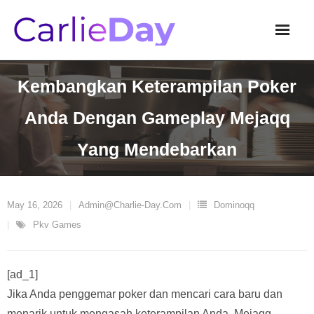
Skip
to
content
Kembangkan Keterampilan Poker
Anda Dengan Gameplay Mejaqq
Yang Mendebarkan
May 16, 2026
Admin@charlie-Day.com
Dominoqq
Pkv Games
[ad_1]
Jika Anda penggemar poker dan mencari cara baru dan
menarik untuk mengasah keterampilan Anda, Mejaqq