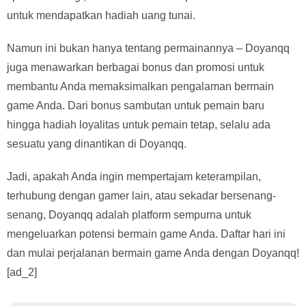
untuk mendapatkan hadiah uang tunai.
Namun ini bukan hanya tentang permainannya – Doyanqq
juga menawarkan berbagai bonus dan promosi untuk
membantu Anda memaksimalkan pengalaman bermain
game Anda. Dari bonus sambutan untuk pemain baru
hingga hadiah loyalitas untuk pemain tetap, selalu ada
sesuatu yang dinantikan di Doyanqq.
Jadi, apakah Anda ingin mempertajam keterampilan,
terhubung dengan gamer lain, atau sekadar bersenang-
senang, Doyanqq adalah platform sempurna untuk
mengeluarkan potensi bermain game Anda. Daftar hari ini
dan mulai perjalanan bermain game Anda dengan Doyanqq!
[ad_2]