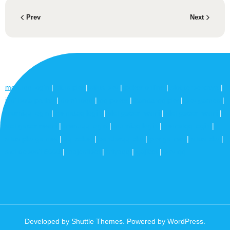
Prev
Next
menuqq login
|
situs pkv
|
situs pkv
|
poker online
|
slot terpercaya
|
judi bola parlay
|
dominoqq
|
qq poker
|
bandarqq pkv
|
pkv games
|
murniqq login
|
hematqq login
|
slot gacor resmi
|
slot gacor resmi
|
slot gacor resmi
|
menuqq login
|
murniqq login
|
hematqq login
|
situs pkv games
|
qq poker
|
bandarqq pkv
|
pkv games
|
situs pkv
|
slot deposit 5000
|
majestibet
|
miyaqq
|
gajibet
|
pkv qq
Developed by
Shuttle Themes
. Powered by
WordPress
.