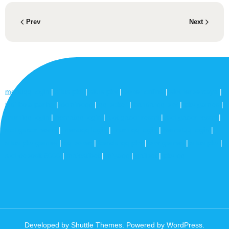
Prev
Next
menuqq login
|
situs pkv
|
situs pkv
|
poker online
|
slot terpercaya
|
judi bola parlay
|
dominoqq
|
qq poker
|
bandarqq pkv
|
pkv games
|
murniqq login
|
hematqq login
|
slot gacor resmi
|
slot gacor resmi
|
slot gacor resmi
|
menuqq login
|
murniqq login
|
hematqq login
|
situs pkv games
|
qq poker
|
bandarqq pkv
|
pkv games
|
situs pkv
|
slot deposit 5000
|
majestibet
|
miyaqq
|
gajibet
|
pkv qq
Developed by
Shuttle Themes
. Powered by
WordPress
.