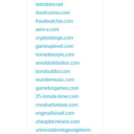
totostreet.net
davilcasino.com
fraudwatchai.com
aem-x.com
cryptooblogs.com
gameuplevel.com
homethestyle.com
amuldistribution.com
borobuddur.com
wundermusic.com
gamefungames.com
25-minute-timer.com
creativefuntask.com
engrsaifulsaif.com
cheapbtcminers.com
unionstationtogeorgetown.