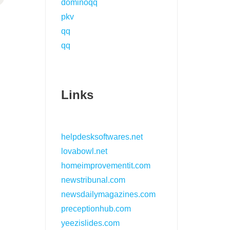
dominoqq
pkv
qq
qq
Links
helpdesksoftwares.net
lovabowl.net
homeimprovementit.com
newstribunal.com
newsdailymagazines.com
preceptionhub.com
yeezislides.com