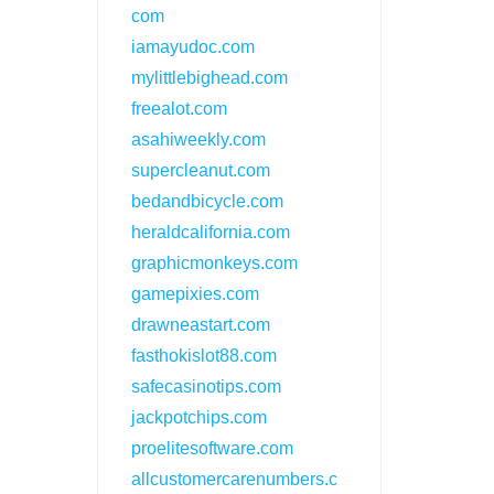
com
iamayudoc.com
mylittlebighead.com
freealot.com
asahiweekly.com
supercleanut.com
bedandbicycle.com
heraldcalifornia.com
graphicmonkeys.com
gamepixies.com
drawneastart.com
fasthokislot88.com
safecasinotips.com
jackpotchips.com
proelitesoftware.com
allcustomercarenumbers.c