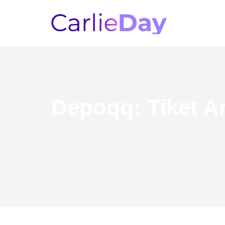
Skip
to
content
Depoqq: Tiket 