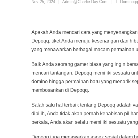
Nov 25, 2024
Admin@charlie-Day.com
Dominoqq
Apakah Anda mencari cara yang menyenangkan
Depoqq, tiket Anda menuju kesenangan dan hibu
yang menawarkan berbagai macam permainan untu
Baik Anda seorang gamer biasa yang ingin bersa
mencari tantangan, Depoqq memiliki sesuatu unt
domino hingga permainan baru yang menarik sep
membosankan di Depoqq.
Salah satu hal terbaik tentang Depoqq adalah v
dipilih, Anda tidak akan pernah kehabisan pili
berkala, Anda akan selalu memiliki sesuatu yang
Depoqq juga menawarkan aspek sosial dalam 