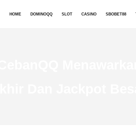
HOME
DOMINOQQ
SLOT
CASINO
SBOBET88
 CebanQQ Menawarka
khir Dan Jackpot Bes