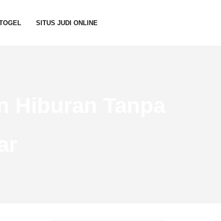
TOGEL
SITUS JUDI ONLINE
n Hiburan Tanpa
ar