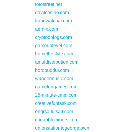
totostreet.net
davilcasino.com
fraudwatchai.com
aem-x.com
cryptooblogs.com
gameuplevel.com
homethestyle.com
amuldistribution.com
borobuddur.com
wundermusic.com
gamefungames.com
25-minute-timer.com
creativefuntask.com
engrsaifulsaif.com
cheapbtcminers.com
unionstationtogeorgetown.