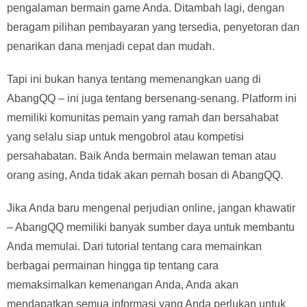
pengalaman bermain game Anda. Ditambah lagi, dengan
beragam pilihan pembayaran yang tersedia, penyetoran dan
penarikan dana menjadi cepat dan mudah.
Tapi ini bukan hanya tentang memenangkan uang di
AbangQQ – ini juga tentang bersenang-senang. Platform ini
memiliki komunitas pemain yang ramah dan bersahabat
yang selalu siap untuk mengobrol atau kompetisi
persahabatan. Baik Anda bermain melawan teman atau
orang asing, Anda tidak akan pernah bosan di AbangQQ.
Jika Anda baru mengenal perjudian online, jangan khawatir
– AbangQQ memiliki banyak sumber daya untuk membantu
Anda memulai. Dari tutorial tentang cara memainkan
berbagai permainan hingga tip tentang cara
memaksimalkan kemenangan Anda, Anda akan
mendapatkan semua informasi yang Anda perlukan untuk