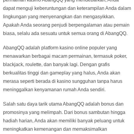
dapat menguji keberuntungan dan keterampilan Anda dalam
lingkungan yang menyenangkan dan mengasyikkan.
Apakah Anda seorang penjudi berpengalaman atau pemain
biasa, selalu ada sesuatu untuk semua orang di AbangQQ.
AbangQQ adalah platform kasino online populer yang
menawarkan berbagai macam permainan, termasuk poker,
blackjack, roulette, dan banyak lagi. Dengan grafis
berkualitas tinggi dan gameplay yang halus, Anda akan
merasa seperti berada di kasino sungguhan tanpa harus
meninggalkan kenyamanan rumah Anda sendiri.
Salah satu daya tarik utama AbangQQ adalah bonus dan
promosinya yang melimpah. Dari bonus sambutan hingga
hadiah harian, Anda akan memiliki banyak peluang untuk
meningkatkan kemenangan dan memaksimalkan